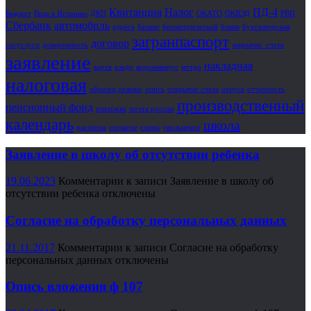
Квитанция
Налог
ПД-4
Бюджет
Виза в Испанию
ДКП
ОКАТО
ОКВЭД
РВП
Сбербанк
автомобиль
адреса
баланс
биометрический
бланк
бухгалтерская
загранпаспорт
договор
госуслуги
доверенность
закрытие_счета
заявление
накладная
карта
кладр
коронавирус
метро
налоговая
образец резюме
опись
открытие счета
отпуск
отчетность
производственный
пенсионный фонд
платежка
почта россии
календарь
школа
расписка
согласие
схема
увольнение
Заявление в школу об отсутствии ребенка
19.06.2023
Комментарии
к записи Заявление в школу об
отсутствии ребенка
отключены
Согласие на обработку персональных данных
21.11.2017
Комментарии
к записи Согласие на обработку
персональных данных
отключены
Опись вложения ф 107