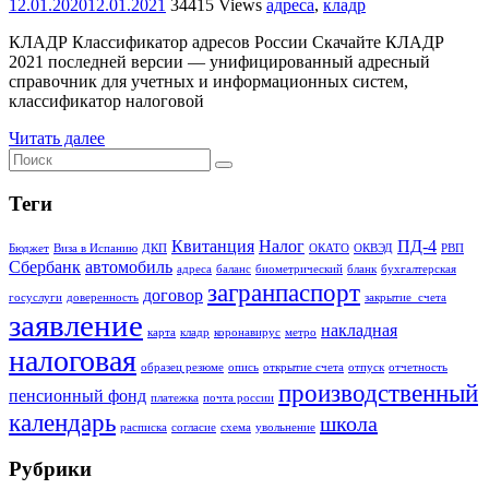
12.01.2020
12.01.2021
34415 Views
адреса
,
кладр
КЛАДР Классификатор адресов России Скачайте КЛАДР
2021 последней версии — унифицированный адресный
справочник для учетных и информационных систем,
классификатор налоговой
Читать далее
Теги
Квитанция
Налог
ПД-4
Бюджет
Виза в Испанию
ДКП
ОКАТО
ОКВЭД
РВП
Сбербанк
автомобиль
адреса
баланс
биометрический
бланк
бухгалтерская
загранпаспорт
договор
госуслуги
доверенность
закрытие_счета
заявление
накладная
карта
кладр
коронавирус
метро
налоговая
образец резюме
опись
открытие счета
отпуск
отчетность
производственный
пенсионный фонд
платежка
почта россии
календарь
школа
расписка
согласие
схема
увольнение
Рубрики