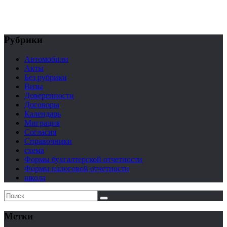
Рубрики
Автомобили
Акты
Без рубрики
Визы
Доверенности
Договоры
Календарь
Миграция
Согласия
Справочники
схема
Формы бухгалтерской отчетности
Формы налоговой отчетности
школа
Метки